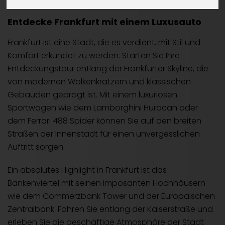
Entdecke Frankfurt mit einem Luxusauto
Frankfurt ist eine Stadt, die es verdient, mit Stil und
Komfort erkundet zu werden. Starten Sie Ihre
Entdeckungstour entlang der Frankfurter Skyline, die
von modernen Wolkenkratzern und klassischen
Gebäuden geprägt ist. Mit einem luxuriösen
Sportwagen wie dem Lamborghini Huracan oder
dem Ferrari 488 Spider können Sie auf den breiten
Straßen der Innenstadt für einen unvergesslichen
Auftritt sorgen.
Ein absolutes Highlight in Frankfurt ist das
Bankenviertel mit seinen imposanten Hochhäusern
wie dem Commerzbank Tower und der Europäischen
Zentralbank. Fahren Sie entlang der Kaiserstraße und
erleben Sie die geschäftige Atmosphäre der Stadt