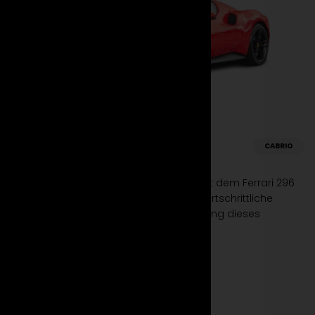
Ferrari
CABRIO
296 GTS
Erleben Sie unvergessliche Momente mit dem Ferrari 296
GTS von Suparento. Entdecken Sie die fortschrittliche
Technologie und beeindruckende Leistung dieses
einzigartigen Hybrid-Sportwagens!
Mehr erfahren
Jetzt mieten