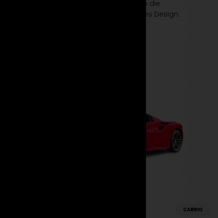
Ferrari 296 GTB bei Suparento und spüre die
bahnbrechende Leistung und innovatives Design.
Mehr erfahren
Jetzt mieten
Ferrari
CABRIO
488 Spider