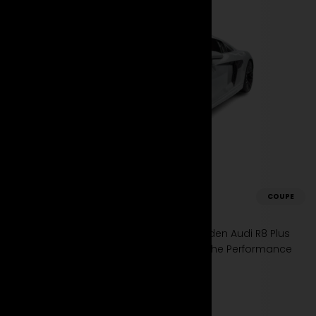
Audi
COUPE
R8 Plus
Spüre die Faszination der Straße. Miete den Audi R8 Plus
bei Suparento und erlebe unvergleichliche Performance
und einzigartiges Design.
Mehr erfahren
Jetzt mieten