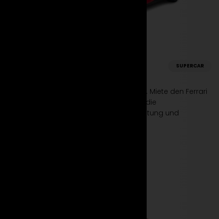
Ferrari
SUPERCAR
SF90 Stradale
Erlebe die Zukunft der Supersportwagen. Miete den Ferrari
SF90 Stradale bei Suparento und spüre die
atemberaubende Kombination aus Leistung und
Nachhaltigkeit.
Mehr erfahren
Jetzt mieten