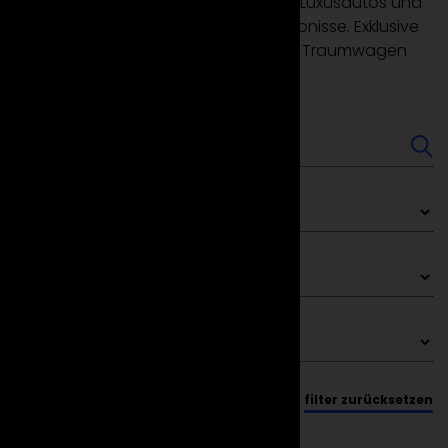
Mieten Sie bei Suparento in Frankfurt Luxusautos und
Sportwagen für einzigartige Fahrerlebnisse. Exklusive
Flotte, herausragender Service. Jetzt Traumwagen
buchen!
filter zurücksetzen