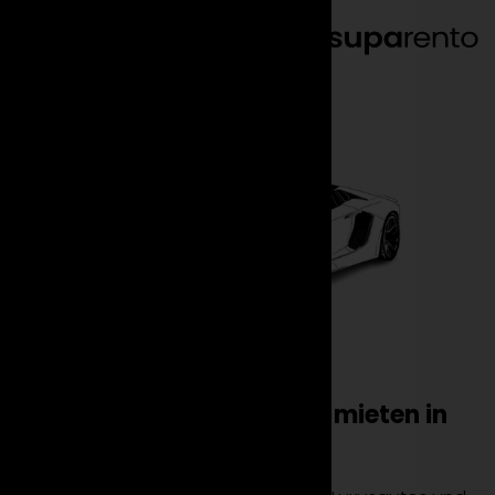
DE
EN
Suparento
Deutschland
Frankfurt
Luxusauto & Sportwagen mieten in
Frankfurt