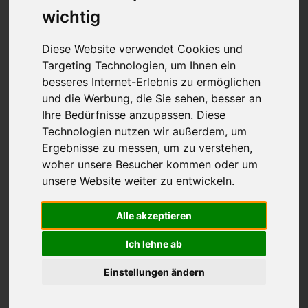
durch die Stadt oder ein elegantes Fahrzeug für
wichtig
einen besonderen Anlass suchen, unsere exklusive
Flotte bietet Ihnen die perfekte Auswahl an
Diese Website verwendet Cookies und
Luxusmarken wie Ferrari, Lamborghini, Bentley, und
Targeting Technologien, um Ihnen ein
Porsche.
besseres Internet-Erlebnis zu ermöglichen
und die Werbung, die Sie sehen, besser an
Ob Sie durch die Wolkenkratzer von „Mainhattan“
Ihre Bedürfnisse anzupassen. Diese
fahren oder die malerischen Weinberge des
Technologien nutzen wir außerdem, um
Rheingaus erkunden – mit Suparento wird jede Fahrt
Ergebnisse zu messen, um zu verstehen,
in und um Frankfurt zu einem unvergesslichen Erlebnis.
woher unsere Besucher kommen oder um
Unsere Fahrzeuge bieten Ihnen den ultimativen
unsere Website weiter zu entwickeln.
Komfort und sorgen dafür, dass Sie sowohl in der
Stadt als auch auf den umliegenden Autobahnen
Alle akzeptieren
stilvoll unterwegs sind.
Ich lehne ab
Unser Service ist flexibel und auf Ihre Bedürfnisse
Einstellungen ändern
zugeschnitten – egal, ob Sie das Auto für einen Tag,
ein Wochenende oder länger benötigen.