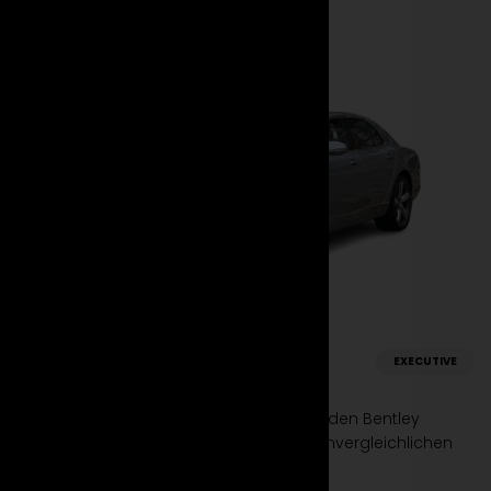
Bentley
EXECUTIVE
Mulsanne
Erlebe den Gipfel der Luxusklasse. Miete den Bentley
Mulsanne bei Suparento und genieße unvergleichlichen
Komfort und zeitlose Eleganz.