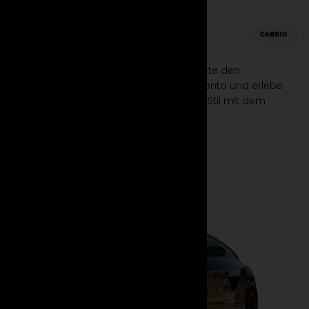
Lamborghini
CABRIO
Huracan Spyder
Spüre den Nervenkitzel der Offenheit. Miete den
Lamborghini Huracan Spyder bei Suparento und erlebe
atemberaubende Geschwindigkeit und Stil mit dem
ultimativen Cabrio-Supersportwagen.
Mehr erfahren
Jetzt mieten