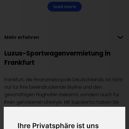
load more
Mehr erfahren
Luxus-Sportwagenvermietung in
Frankfurt
Frankfurt, die Finanzmetropole Deutschlands, ist nicht
nur für ihre beeindruckende Skyline und den
geschäftigen Flughafen bekannt, sondern auch für
ihren gehobenen Lifestyle. Mit Suparento haben Sie
die Gelegenheit, diese dynamische Stadt in einem
unserer luxuriösen Sportwagen oder Luxusautos zu
erleben. Egal, ob Sie ein schnelles Auto für eine Fahrt
Ihre Privatsphäre ist uns