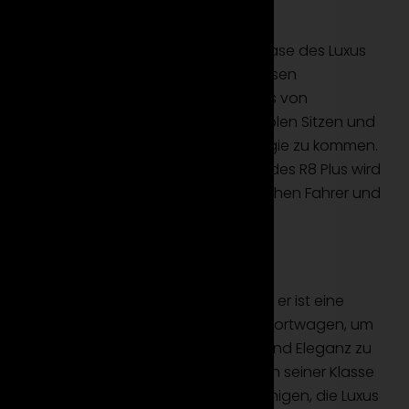
Luxus und Fahrerfokus
Der Innenraum des R8 Plus ist eine Oase des Luxus
und der Funktionalität. Mieten Sie diesen
Supersportwagen, um in den Genuss von
hochwertigen Materialien, komfortablen Sitzen und
modernster Infotainment-Technologie zu kommen.
Jeder Augenblick hinter dem Steuer des R8 Plus wird
zu einer intensiven Verbindung zwischen Fahrer und
Fahrzeug.
Fazit
Der Audi R8 Plus ist nicht nur ein Auto, er ist eine
Erfahrung. Mieten Sie diesen Supersportwagen, um
die perfekte Synthese aus Leistung und Eleganz zu
erleben. Der R8 Plus setzt Maßstäbe in seiner Klasse
und ist das ideale Fahrzeug für diejenigen, die Luxus