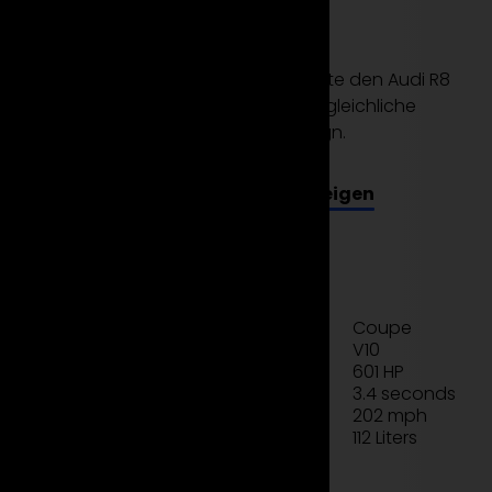
Plus!
Spüre die Faszination der Straße. Miete den Audi R8
Plus bei Suparento und erlebe unvergleichliche
Performance und einzigartiges Design.
Alle Modelle anzeigen
Jetzt mieten
Technisches Datenblatt
Coupe
Typ
V10
Motor
601 HP
Leistung
3.4 seconds
Beschleunigung
202 mph
Geschwindigkeit
112 Liters
Laderaum