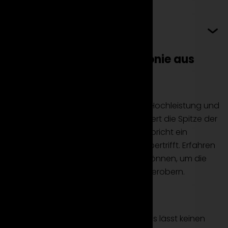
Mehr erfahren
Audi R8 Plus: Eine Symphonie aus
Leistung und Eleganz
Der Audi R8 Plus ist der Inbegriff von Hochleistung und
Stil. Dieser Supersportwagen verkörpert die Spitze der
deutschen Ingenieurskunst und verspricht ein
Fahrerlebnis, das alle Erwartungen übertrifft. Erfahren
Sie, wie Sie den Audi R8 Plus mieten können, um die
Straßen mit Eleganz und Leistung zu erobern.
Design und Eleganz
Das markante Design des Audi R8 Plus lässt keinen