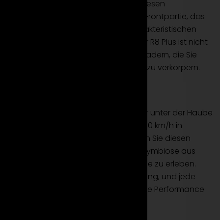
Raum für Kompromisse. Mieten Sie diesen
Supersportwagen, um die kraftvolle Frontpartie, das
aerodynamische Profil und die charakteristischen
Audi-Designelemente zu erleben. Der R8 Plus ist nicht
nur ein Auto, er ist eine Skulptur auf Rädern, die Sie
mieten können, um Stil und Präzision zu verkörpern.
Leistung und Technologie
Mit einem leistungsstarken V10-Motor unter der Haube
beschleunigt der R8 Plus von 0 auf 100 km/h in
atemberaubenden Sekunden. Mieten Sie diesen
Supersportwagen, um die perfekte Symbiose aus
Leistung und modernster Technologie zu erleben.
Jede Kurve wird zu einer Meisterleistung, und jede
Straße wird zur Bühne für die kraftvolle Performance
des Audi R8 Plus.