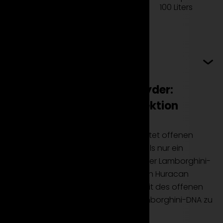
100 Liters
Laderaum
Mehr erfahren
Lamborghini Huracan Spyder:
Offener Fahrspaß in Perfektion
Der Lamborghini Huracan Spyder bietet offenen
Fahrspaß in Perfektion und ist mehr als nur ein
Cabriolet – er ist eine Offenbarung der Lamborghini-
Leidenschaft. Erfahren Sie, wie Sie den Huracan
Spyder mieten können, um die Freiheit des offenen
Fahrens mit der unverkennbaren Lamborghini-DNA zu
erleben.