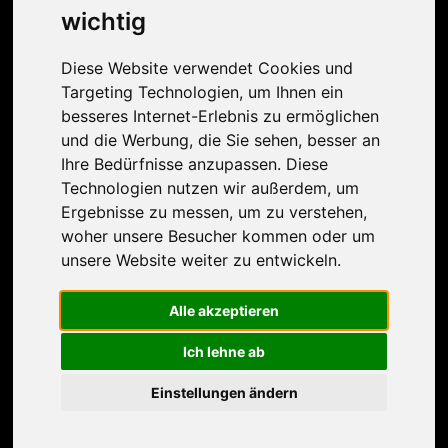
Haben Sie Fragen oder besondere Wünsche?
wichtig
Lassen Sie es uns wissen und kontaktieren Sie
uns!
Diese Website verwendet Cookies und
Targeting Technologien, um Ihnen ein
besseres Internet-Erlebnis zu ermöglichen
und die Werbung, die Sie sehen, besser an
Ihre Bedürfnisse anzupassen. Diese
Technologien nutzen wir außerdem, um
Ergebnisse zu messen, um zu verstehen,
woher unsere Besucher kommen oder um
unsere Website weiter zu entwickeln.
Alle akzeptieren
Ich lehne ab
Einstellungen ändern