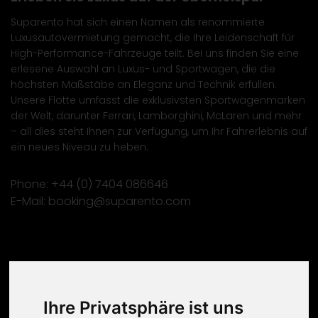
Suparento hat sich einen Namen als renommierte
Luxusautovermietung gemacht, die Ihre Leidenschaft für
High-Performance-Fahrzeuge teilt. Bei uns finden Sie eine
erlesene Auswahl an Luxus- und Sportwagen, die die
höchsten Maßstäbe an Eleganz und Technik erfüllen.
Unsere Flotte umfasst die exklusivsten Sportwagenmarken
der Welt, darunter Ferrari, Lamborghini, McLaren und mehr
– all dies steht Ihnen zur Verfügung, um Ihr Fahrerlebnis auf
ein neues Niveau zu heben.
Phone:
+44 (0) 7404 086646
E-Mail:
booking@suparento.com
Kontakt
Ihre Privatsphäre ist uns