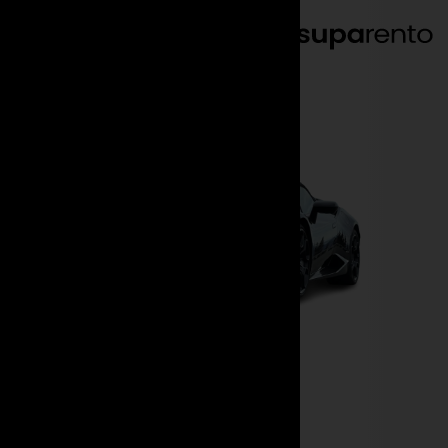
DE
EN
Marken
Lamborghini
Huracan Spyder
Miete jetzt einen