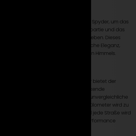
Design und Offenheit
Mieten Sie den Lamborghini Huracan Spyder, um das
markante Design, die kraftvolle Frontpartie und das
elektrisch versenkbare Verdeck zu erleben. Dieses
Cabriolet verkörpert nicht nur äußerliche Eleganz,
sondern auch die Freiheit des offenen Himmels.
Leistung und Fahrvergnügen
Mit einem leistungsstarken V10-Motor bietet der
Huracan Spyder nicht nur beeindruckende
Beschleunigung, sondern auch das unvergleichliche
Erlebnis des offenen Fahrens. Jeder Kilometer wird zu
einer Symphonie der Fahrfreude, und jede Straße wird
zum Schauplatz für die sportliche Performance
dieses Lamborghini Cabriolets.