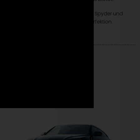
Mieten Sie den Lamborghini Huracan Spyder und
genießen Sie offenen Fahrspaß in Perfektion.
Weitere Modelle
Jetzt durchstarten!