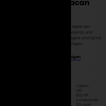
Lamborghini Huracan
Spyder!
Spüre den Nervenkitzel der Offenheit. Miete den
Lamborghini Huracan Spyder bei Suparento und
erlebe atemberaubende Geschwindigkeit und Stil mit
dem ultimativen Cabrio-Supersportwagen.
Alle Modelle anzeigen
Jetzt mieten
Technisches Datenblatt
Cabrio
Typ
V10
Motor
602 HP
Leistung
3.4 seconds
Beschleunigung
201 mph
Geschwindigkeit