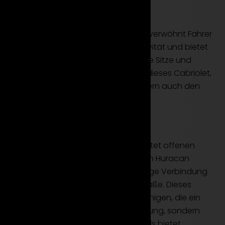
Luxus und Exklusivität
Der Innenraum des Huracan Spyder verwöhnt Fahrer
und Passagiere mit Luxus und Exklusivität und bietet
hochwertige Materialien, komfortable Sitze und
modernste Technologie. Mieten Sie dieses Cabriolet,
um nicht nur die Performance, sondern auch den
Open-Air-Luxus zu genießen.
Fazit
Der Lamborghini Huracan Spyder bietet offenen
Fahrspaß in Perfektion. Mieten Sie den Huracan
Spyder und erleben Sie die einzigartige Verbindung
von Luxus und Dynamik auf jeder Straße. Dieses
Cabriolet ist die ideale Wahl für diejenigen, die ein
Fahrzeug suchen, das nicht nur Leistung, sondern
auch die Freiheit des offenen Himmels bietet.