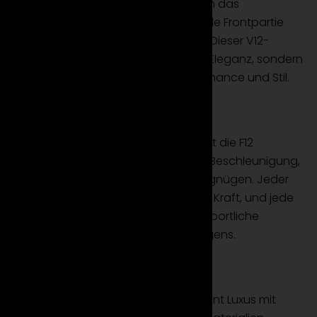
Mieten Sie die Ferrari F12 Berlinetta, um das
aerodynamische Design, die kraftvolle Frontpartie
und die eleganten Linien zu erleben. Dieser V12-
Sportwagen ist nicht nur äußerliche Eleganz, sondern
auch die ultimative Form von Performance und Stil.
Leistung und Fahrvergnügen
Mit einem kraftvollen V12-Motor bietet die F12
Berlinetta nicht nur beeindruckende Beschleunigung,
sondern auch ein intensives Fahrvergnügen. Jeder
Kilometer wird zu einer Hymne an die Kraft, und jede
Straße wird zum Schauplatz für die sportliche
Performance dieses Ferrari Sportwagens.
Luxus und Exklusivität
Der Innenraum der F12 Berlinetta vereint Luxus mit