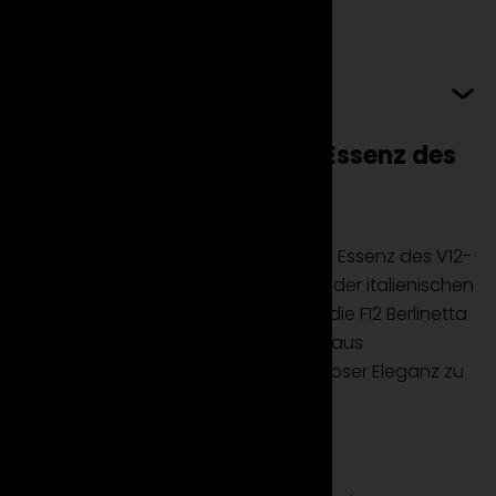
Mehr erfahren
Ferrari F12 Berlinetta: Die Essenz des
V12-Sportwagens
Die Ferrari F12 Berlinetta verkörpert die Essenz des V12-
Sportwagens und ist ein Meisterwerk der italienischen
Ingenieurskunst. Erfahren Sie, wie Sie die F12 Berlinetta
mieten können, um die Kombination aus
atemberaubender Leistung und zeitloser Eleganz zu
erleben.
Design und Performance