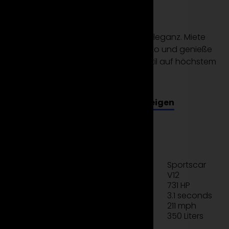
F12 Berlinetta!
Erlebe die Faszination der Kraft und Eleganz. Miete
den Ferrari F12 Berlinetta bei Suparento und genieße
unvergleichliche Performance und Stil auf höchstem
Niveau.
Alle Modelle anzeigen
Jetzt mieten
Technisches Datenblatt
Sportscar
Typ
V12
Motor
731 HP
Leistung
3.1 seconds
Beschleunigung
211 mph
Geschwindigkeit
350 Liters
Laderaum