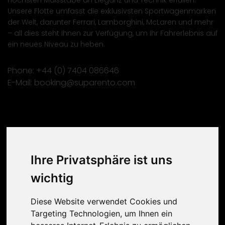
höchsten Maßstäbe an Eleganz und Technik erfüllen.
Unsere Flotte umfasst die exklusivsten Sportwagenmarken
der Welt, darunter Ferrari, Lamborghini, McLaren und mehr
– all dies steht Ihnen zur Verfügung, um Ihr Fahrerlebnis auf
ein neues Niveau zu heben.
Phone:
+44 (0) 7404 086646
E-Mail:
booking@suparento.com
Kontakt
Ihre Privatsphäre ist uns
Haben Sie Fragen oder besondere Wünsche?
wichtig
Lassen Sie es uns wissen und kontaktieren Sie
uns!
Diese Website verwendet Cookies und
Targeting Technologien, um Ihnen ein