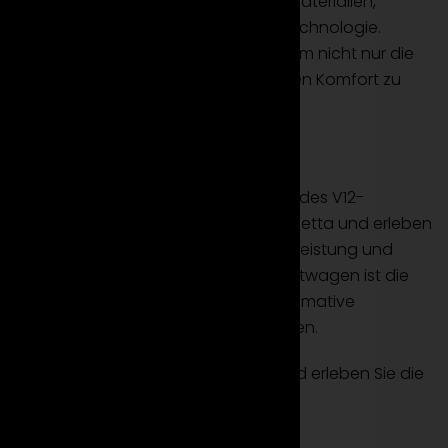
Exklusivität und bietet hochwertige Materialien,
komfortable Sitze und modernste Technologie.
Mieten Sie diesen V12-Sportwagen, um nicht nur die
Leistung, sondern auch den luxuriösen Komfort zu
genießen.
Fazit
Die Ferrari F12 Berlinetta ist die Essenz des V12-
Sportwagens. Mieten Sie die F12 Berlinetta und erleben
Sie die einzigartige Verbindung von Leistung und
Eleganz auf jeder Straße. Dieser Sportwagen ist die
ideale Wahl für diejenigen, die die ultimative
Fahrdynamik mit exklusivem Stil suchen.
Mieten Sie die Ferrari F12 Berlinetta und erleben Sie die
Essenz des V12-Sportwagens.