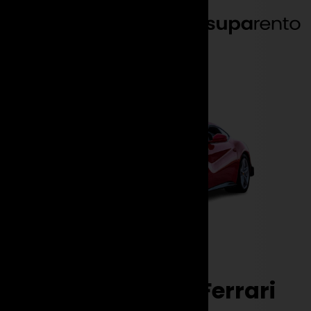
DE
EN
Marken
Ferrari
F12 Berlinetta
Miete jetzt einen Ferrari